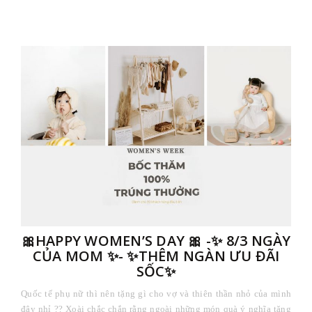
🎀HAPPY WOMEN’S DAY 🎀 -✨ 8/3 NGÀY
CỦA MOM ✨- ✨THÊM NGÀN ƯU ĐÃI
SỐC✨
Quốc tế phụ nữ thì nên tặng gì cho vợ và thiên thần nhỏ của mình
đây nhỉ ?? Xoài chắc chắn rằng ngoài những món quà ý nghĩa tặng