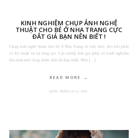
KINH NGHIỆM CHỤP ẢNH NGHỆ
THUẬT CHO BÉ Ở NHA TRANG CỰC
ĐẮT GIÁ BẠN NÊN BIẾT !
Chụp ảnh nghệ thuật cho bé ở Nha Trang là việc khó, đòi hỏi phải
có kỹ thuật và sự sáng tạo. Các nhiếp ảnh gia phải có kinh nghiệm
lâu năm mới chụp được ảnh bé đẹp nhất. Một […]
READ MORE
DATE:
THÁNG 10 13, 2019