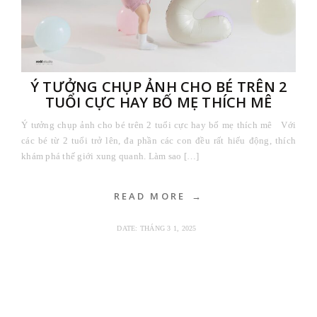
Ý TƯỞNG CHỤP ẢNH CHO BÉ TRÊN 2
TUỔI CỰC HAY BỐ MẸ THÍCH MÊ
Ý tưởng chụp ảnh cho bé trên 2 tuổi cực hay bố mẹ thích mê Với
các bé từ 2 tuổi trở lên, đa phần các con đều rất hiếu động, thích
khám phá thế giới xung quanh. Làm sao […]
READ MORE
DATE:
THÁNG 3 1, 2025