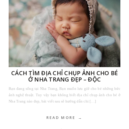
CÁCH TÌM ĐỊA CHỈ CHỤP ẢNH CHO BÉ
Ở NHA TRANG ĐẸP – ĐỘC
Bạn đang sống tại Nha Trang, Bạn muốn lưu giữ cho bé những bức
ảnh nghệ thuật. Tuy vậy bạn không biết địa chỉ chụp ảnh cho bé ở
Nha Trang nào đẹp, bài viết sau sẽ hướng dẫn chi […]
READ MORE