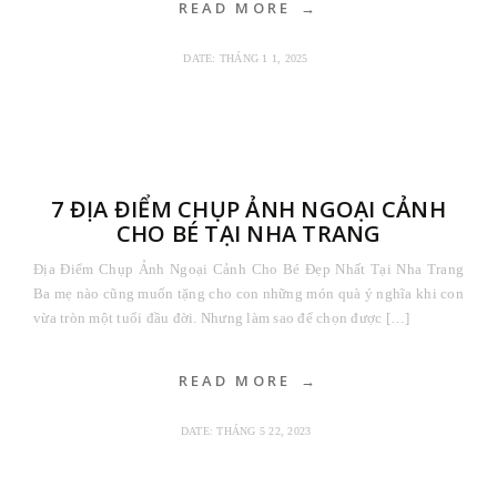
READ MORE
DATE:
THÁNG 1 1, 2025
7 ĐỊA ĐIỂM CHỤP ẢNH NGOẠI CẢNH
CHO BÉ TẠI NHA TRANG
Địa Điểm Chụp Ảnh Ngoại Cảnh Cho Bé Đẹp Nhất Tại Nha Trang
Ba mẹ nào cũng muốn tặng cho con những món quà ý nghĩa khi con
vừa tròn một tuổi đầu đời. Nhưng làm sao để chọn được […]
READ MORE
DATE:
THÁNG 5 22, 2023