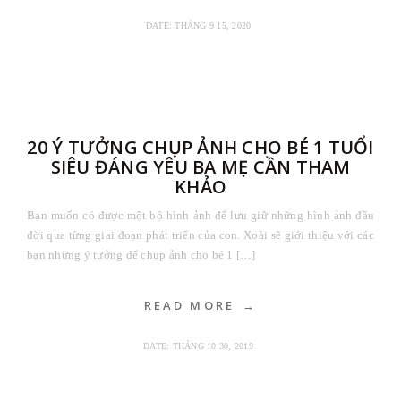
DATE:
THÁNG 9 15, 2020
20 Ý TƯỞNG CHỤP ẢNH CHO BÉ 1 TUỔI
SIÊU ĐÁNG YÊU BA MẸ CẦN THAM
KHẢO
Bạn muốn có được một bộ hình ảnh để lưu giữ những hình ảnh đầu
đời qua từng giai đoạn phát triển của con. Xoài sẽ giới thiệu với các
bạn những ý tưởng dể chụp ảnh cho bé 1 […]
READ MORE
DATE:
THÁNG 10 30, 2019