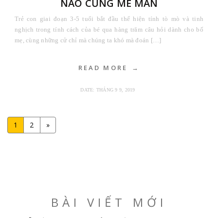
NÀO CŨNG MÊ MẨN
Trẻ con giai đoạn 3-5 tuổi bắt đầu thể hiện tính tò mò và tinh
nghịch trong tính cách của bé qua hàng trăm câu hỏi dành cho bố
mẹ, cùng những cử chỉ mà chúng ta khó mà đoán […]
READ MORE
DATE:
THÁNG 9 9, 2019
1
2
»
BÀI VIẾT MỚI