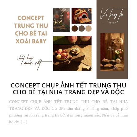
CONCEPT CHỤP ẢNH TẾT TRUNG THU
CHO BÉ TẠI NHA TRANG ĐẸP VÀ ĐỘC
CONCEPT CHỤP ẢNH TẾT TRUNG THU CHO BÉ TẠI NHA
TRANG ĐẸP VÀ ĐỘC Cứ đến rằm tháng 8 hàng năm, khắp phố
phường lại rộn ràng trang trí bởi đèn lồng muôn sắc. Nếu bé cả mùa
hè chỉ […]