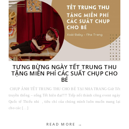
TƯNG BỪNG NGÀY TẾT TRUNG THU
TẶNG MIỄN PHÍ CÁC SUẤT CHỤP CHO
BÉ
CHỤP ẢNH TẾT TRUNG THU CHO BÉ TẠI NHA TRANG Giữ Tết
truyền thống – sống Tết hiện đại!!!! Tiếp nối thành công event ngày
Quốc tế Thiếu nhi , tiêu chí của chúng mình luôn muốn mang lại
cho các […]
READ MORE