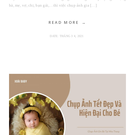
bà, mẹ, vợ, chị, bạn gái,…thì việc chụp ảnh gia […]
READ MORE
DATE:
THÁNG 3 4, 2021