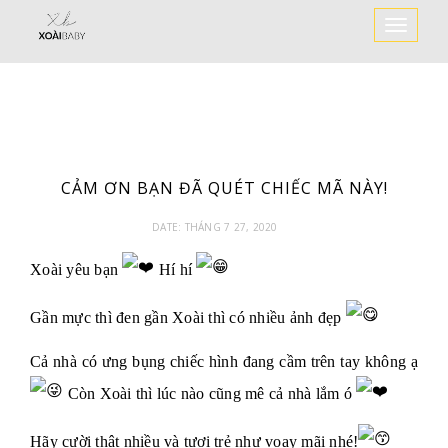
Toggle
Navigat
CẢM ƠN BẠN ĐÃ QUÉT CHIẾC MÃ NÀY!
DATE:
THÁNG 7 27, 2020
Xoài yêu bạn
Hí hí
Gần mực thì đen gần Xoài thì có nhiều ảnh đẹp
Cả nhà có ưng bụng chiếc hình đang cầm trên tay không ạ
Còn Xoài thì lúc nào cũng mê cả nhà lắm ó
Hãy cười thật nhiều và tươi trẻ như voạy mãi nhé!