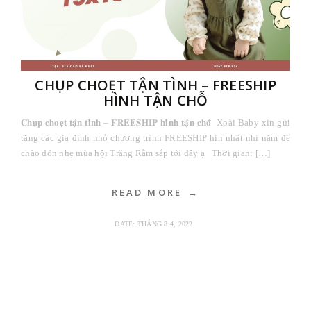
CHỤP CHOẸT TẬN TÌNH – FREESHIP
HÌNH TẬN CHỖ
𝐂𝐡𝐮̣𝐩 𝐜𝐡𝐨𝐞̣𝐭 𝐭𝐚̣̂𝐧 𝐭𝐢̀𝐧𝐡 – 𝐅𝐑𝐄𝐄𝐒𝐇𝐈𝐏 𝐡𝐢̀𝐧𝐡 𝐭𝐚̣̂𝐧 𝐜𝐡𝐨̂̃ Xoài Baby xin gửi
tặng các gia đình nhỏ chương trình FREESHIP hịn nhất nhì năm để
chào đón nhẹ mùa hội Trăng Rằm sắp tới đây ạ Thời gian: […]
READ MORE
DATE:
THÁNG 8 4, 2022