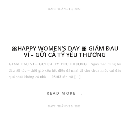
DATE:
THÁNG 4 3, 2022
🎀HAPPY WOMEN’S DAY 🎀 GIẢM ĐAU
VÍ – GỬI CẢ TỶ YÊU THƯƠNG
𝐆𝐈𝐀̉𝐌 Đ𝐀𝐔 𝐕𝐈́ – 𝐆𝐔̛̉𝐈 𝐂𝐀̉ 𝐓𝐘̉ 𝐘𝐄̂𝐔 𝐓𝐇𝐔̛𝐎̛𝐍𝐆 Ngày nào cũng bù
đầu rối tóc – thôi giờ xõa hết điệu đà nha! Ui chu choa nhức cái đầu
quá phải không cả nhà … 𝟎𝟖/𝟎𝟑 sắp tới […]
READ MORE
DATE:
THÁNG 3 5, 2022