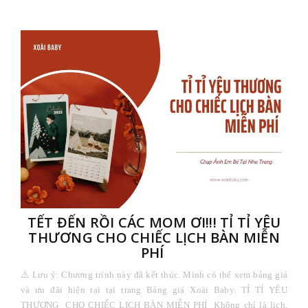
TẾT ĐẾN RỒI CÁC MOM ƠI!!! TỈ TỈ YÊU
THƯƠNG CHO CHIẾC LỊCH BÀN MIỄN
PHÍ
⚠️ Lưu ý: Chương trình này đã kết thúc. Mình có thể xem bảng giá
và ưu đãi hiện tại tại trang Bảng giá Xoài Baby. TỈ TỈ YÊU
THƯƠNG CHO CHIẾC LỊCH BÀN MIỄN PHÍ Không chỉ là lịch,