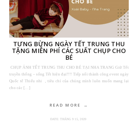
TƯNG BỪNG NGÀY TẾT TRUNG THU
TẶNG MIỄN PHÍ CÁC SUẤT CHỤP CHO
BÉ
CHỤP ẢNH TẾT TRUNG THU CHO BÉ TẠI NHA TRANG Giữ Tết
truyền thống – sống Tết hiện đại!!!! Tiếp nối thành công event ngày
Quốc tế Thiếu nhi , tiêu chí của chúng mình luôn muốn mang lại
cho các […]
READ MORE
DATE:
THÁNG 9 15, 2020