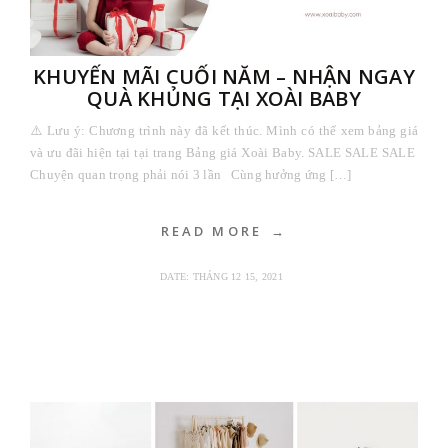
KHUYẾN MÃI CUỐI NĂM – NHẬN NGAY
QUÀ KHỦNG TẠI XOÀI BABY
⚠️ Lưu ý: Chương trình này đã kết thúc. Mình có thể xem bảng giá
và ưu đãi hiện tại tại trang Bảng giá Xoài Baby. SALE SALE SALE
Chuyện quan trọng phải nói 3 lần Cùng hưởng ứng […]
READ MORE
DATE:
THÁNG 12 15, 2021