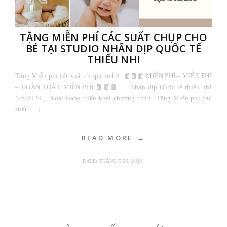
TẶNG MIỄN PHÍ CÁC SUẤT CHỤP CHO
BÉ TẠI STUDIO NHÂN DỊP QUỐC TẾ
THIẾU NHI
Tặng Miễn phí các suất chụp cho bé 🧧🧧🧧 MIỄN PHÍ – MIỄN PHÍ
– HOÀN TOÀN MIỄN PHÍ 🧧🧧🧧 Nhân dịp Quốc tế thiếu nhi
1/6/2020 , Xoài Baby triển khai chương trình “Tặng Miễn phí các
suất […]
READ MORE
DATE:
THÁNG 5 29, 2020