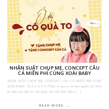
NHẬN SUẤT CHỤP MẸ, CONCEPT CÂU
CÁ MIỄN PHÍ CÙNG XOÀI BABY
NHẬN SUẤT CHỤP MẸ, CONCEPT CÂU CÁ MIỄN PHÍ CÙNG
XOÀI BABY Ét ô ét ét ô ét Ở đây có quà to nè mọi người ơiii Mùa
hè năm nay thật sự “rộn ràng” khi nhà Xoài Baby […]
READ MORE