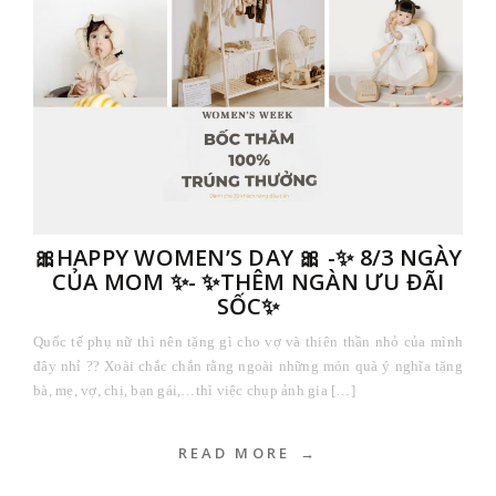
🎀HAPPY WOMEN’S DAY 🎀 -✨ 8/3 NGÀY
CỦA MOM ✨- ✨THÊM NGÀN ƯU ĐÃI
SỐC✨
Quốc tế phụ nữ thì nên tặng gì cho vợ và thiên thần nhỏ của mình
đây nhỉ ?? Xoài chắc chắn rằng ngoài những món quà ý nghĩa tặng
bà, mẹ, vợ, chị, bạn gái,…thì việc chụp ảnh gia […]
READ MORE