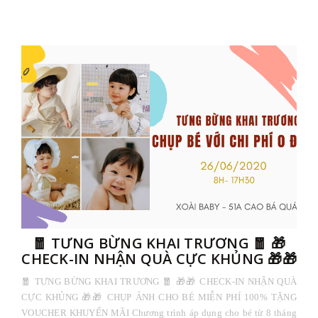
🧧 TƯNG BỪNG KHAI TRƯƠNG 🧧 🎁
CHECK-IN NHẬN QUÀ CỰC KHỦNG 🎁🎁
🧧 TƯNG BỪNG KHAI TRƯƠNG 🧧 🎁🎁 CHECK-IN NHẬN QUÀ
CỰC KHỦNG 🎁🎁 CHỤP ẢNH CHO BÉ MIỄN PHÍ 100% TẶNG
VOUCHER KHUYẾN MÃI Chương trình áp dụng cho bé từ 8 tháng