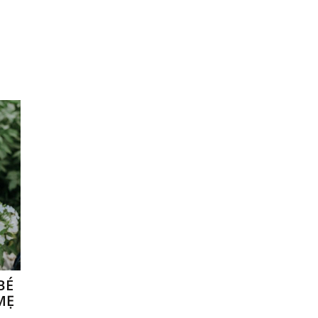
BÉ
MẸ