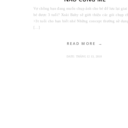
Vợ chồng bạn đang muốn chụp ảnh cho bé để lưu lại giai
bé được 3 tuổi? Xoài Baby sẽ giới thiệu các gói chụp c
>3t tuổi cho bạn biết nhé Những concept thường sử dụn
[…]
READ MORE
DATE:
THÁNG 12 13, 2018