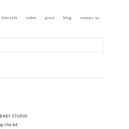
lifestyle
video
price
blog
contact us
 BABY STUDIO
ụp cho bé