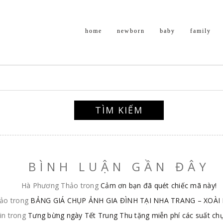
home
newborn
baby
family
BÌNH LUẬN GẦN ĐÂY
Hà Phương Thảo
trong
Cảm ơn bạn đã quét chiếc mã này!
hảo
trong
BẢNG GIÁ CHỤP ẢNH GIA ĐÌNH TẠI NHA TRANG – XOÀI
in
trong
Tưng bừng ngày Tết Trung Thu tặng miễn phí các suất ch