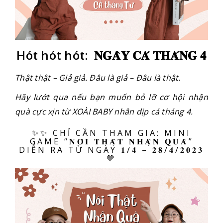
Hót hót hót: 𝐍𝐆𝐀̀𝐘 𝐂𝐀́ 𝐓𝐇𝐀́𝐍𝐆 𝟒
Thật thật – Giả giả. Đâu là giả – Đâu là thật.
Hãy lướt qua nếu bạn muốn bỏ lỡ cơ hội nhận
quà cực xịn từ XOÀI BABY nhân dịp cá tháng 4.
✨✨ CHỈ CẦN THAM GIA: MINI
GAME “𝐍𝐎́𝐈 𝐓𝐇𝐀̣̂𝐓 𝐍𝐇𝐀̣̂𝐍 𝐐𝐔𝐀̀”
DIỄN RA TỪ NGÀY 𝟏/𝟒 – 𝟐𝟖/𝟒/𝟐𝟎𝟐𝟑
💛