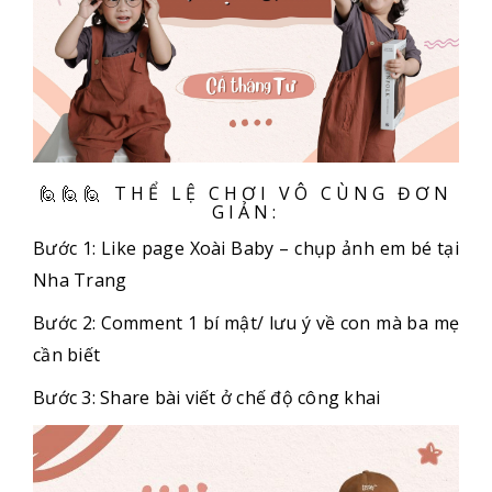
🙋🙋🙋 THỂ LỆ CHƠI VÔ CÙNG ĐƠN
GIẢN:
Bước 1: Like page Xoài Baby – chụp ảnh em bé tại
Nha Trang
Bước 2: Comment 1 bí mật/ lưu ý về con mà ba mẹ
cần biết
Bước 3: Share bài viết ở chế độ công khai