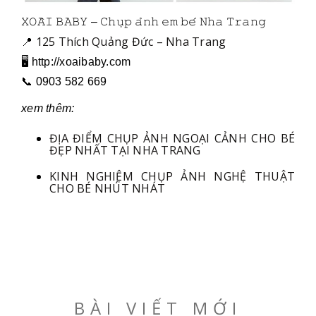
𝚇𝙾𝙰̀𝙸 𝙱𝙰𝙱𝚈 – 𝙲𝚑𝚞̣𝚙 𝚊̉𝚗𝚑 𝚎𝚖 𝚋𝚎́ 𝙽𝚑𝚊 𝚃𝚛𝚊𝚗𝚐
125 Thích Quảng Đức – Nha Trang
📍
🖥 http://xoaibaby.com
📞 0903 582 669
xem thêm:
ĐỊA ĐIỂM CHỤP ẢNH NGOẠI CẢNH CHO BÉ
ĐẸP NHẤT TẠI NHA TRANG
KINH NGHIỆM CHỤP ẢNH NGHỆ THUẬT
CHO BÉ NHÚT NHÁT
BÀI VIẾT MỚI