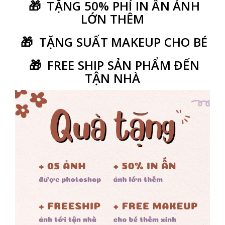
🎁 TẶNG 50% PHÍ IN ẤN ẢNH
LỚN THÊM
🎁 TẶNG SUẤT MAKEUP CHO BÉ
🎁 FREE SHIP SẢN PHẨM ĐẾN
TẬN NHÀ