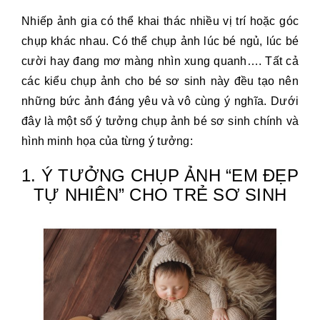
Nhiếp ảnh gia có thể khai thác nhiều vị trí hoặc góc
chụp khác nhau. Có thể chụp ảnh lúc bé ngủ, lúc bé
cười hay đang mơ màng nhìn xung quanh…. Tất cả
các kiểu chụp ảnh cho bé sơ sinh này đều tạo nên
những bức ảnh đáng yêu và vô cùng ý nghĩa. Dưới
đây là một số ý tưởng chụp ảnh bé sơ sinh chính và
hình minh họa của từng ý tưởng:
1. Ý TƯỞNG CHỤP ẢNH “EM ĐẸP
TỰ NHIÊN” CHO TRẺ SƠ SINH