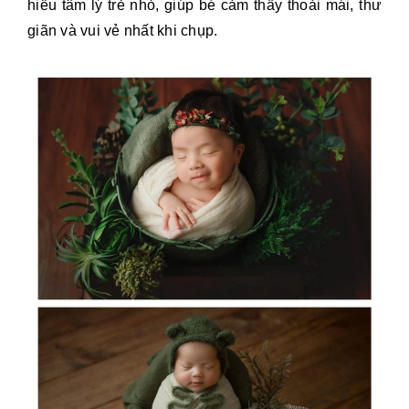
hiểu tâm lý trẻ nhỏ, giúp bé cảm thấy thoải mái, thư
giãn và vui vẻ nhất khi chụp.