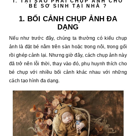
I. TẠI SAO PHẢI CHỤP ẢNH CHO
BÉ SƠ SINH TẠI NHÀ ?
1. BỐI CẢNH CHỤP ẢNH ĐA
DẠNG
Nếu như trước đây, chúng ta thường có kiểu chụp
ảnh là đặt bé nằm trên sàn hoặc trong nôi, trong gối
rồi ghép cảnh lại. Nhưng giờ đây, cách chụp ảnh này
đã trở nên lỗi thời, thay vào đó, phụ huynh thích cho
bé chụp với nhiều bối cảnh khác nhau với những
cách tạo hình đa dạng.