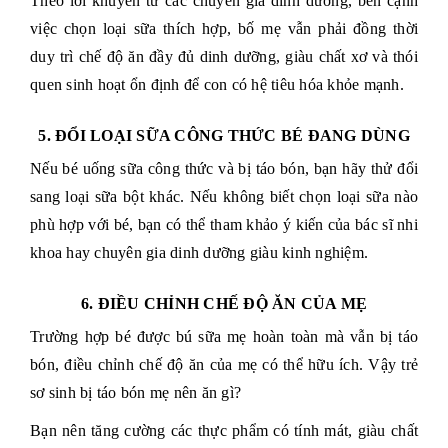
Theo lời khuyên từ các chuyên gia dinh dưỡng, bên cạnh
việc chọn loại sữa thích hợp, bố mẹ vẫn phải đồng thời
duy trì chế độ ăn đầy đủ dinh dưỡng, giàu chất xơ và thói
quen sinh hoạt ổn định để con có hệ tiêu hóa khỏe mạnh.
5. ĐỔI LOẠI SỮA CÔNG THỨC BÉ ĐANG DÙNG
Nếu bé uống sữa công thức và bị táo bón, bạn hãy thử đổi
sang loại sữa bột khác. Nếu không biết chọn loại sữa nào
phù hợp với bé, bạn có thể tham khảo ý kiến của bác sĩ nhi
khoa hay chuyên gia dinh dưỡng giàu kinh nghiệm.
6. ĐIỀU CHỈNH CHẾ ĐỘ ĂN CỦA MẸ
Trường hợp bé được bú sữa mẹ hoàn toàn mà vẫn bị táo
bón, điều chỉnh chế độ ăn của mẹ có thể hữu ích. Vậy trẻ
sơ sinh bị táo bón mẹ nên ăn gì?
Bạn nên tăng cường các thực phẩm có tính mát, giàu chất