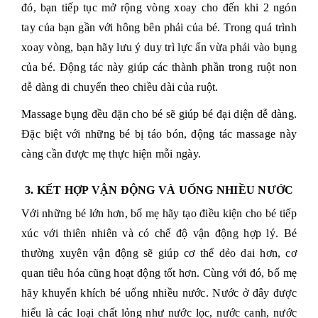
đó, bạn tiếp tục mở rộng vòng xoay cho đến khi 2 ngón
tay của bạn gần với hông bên phải của bé. Trong quá trình
xoay vòng, bạn hãy lưu ý duy trì lực ấn vừa phải vào bụng
của bé. Động tác này giúp các thành phần trong ruột non
dễ dàng di chuyển theo chiều dài của ruột.
Massage bụng đều đặn cho bé sẽ giúp bé đại diện dễ dàng.
Đặc biệt với những bé bị táo bón, động tác massage này
càng cần được mẹ thực hiện mỗi ngày.
3. KẾT HỢP VẬN ĐỘNG VÀ UỐNG NHIỀU NƯỚC
Với những bé lớn hơn, bố mẹ hãy tạo điều kiện cho bé tiếp
xúc với thiên nhiên và có chế độ vận động hợp lý. Bé
thường xuyên vận động sẽ giúp cơ thể dẻo dai hơn, cơ
quan tiêu hóa cũng hoạt động tốt hơn. Cùng với đó, bố mẹ
hãy khuyến khích bé uống nhiều nước. Nước ở đây được
hiểu là các loại chất lỏng như nước lọc, nước canh, nước