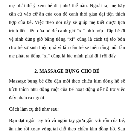
mẹ phải để ý xem bé đi ị như thế nào. Ngoài ra, mẹ hãy
căn cứ vào cữ ăn của con để canh thời gian đại tiện thích
hợp của bé. Việc theo dõi này sẽ giúp mẹ biết được lịch
trình tiểu tiện của bé để canh giờ “xi” phù hợp. Tập bé đi
vệ sinh đúng giờ bằng tiếng “xi” cũng là cách trị táo bón
cho trẻ sơ sinh hiệu quả vì lâu dần bé sẽ hiểu rằng mỗi lần
mẹ phát ra tiếng “xi” cũng là lúc mình phải đi ị rồi đấy.
2. MASSAGE BỤNG CHO BÉ
Massage bụng bé đều đặn mỗi theo chiều kim đồng hồ sẽ
kích thích nhu động ruột của bé hoạt động để hỗ trợ việc
đẩy phân ra ngoài.
Cách làm cụ thể như sau:
Bạn đặt ngón tay trỏ và ngón tay giữa gần với rốn của bé,
ấn nhẹ rồi xoay vòng tại chỗ theo chiều kim đồng hồ. Sau