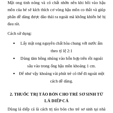
Mật ong tinh nóng và có chất nhờn nên khi bôi vào hậu
môn của bé sẽ kích thích cơ vòng hậu môn co thắt và giúp
phân dễ dàng được đào thải ra ngoài mà không khiến bé bị
đau rát.
Cách sử dụng:
Lấy mật ong nguyên chất hòa chung với nước ấm
theo tỷ lệ 2:1
Dùng tăm bông nhúng vào hỗn hợp trên rồi ngoái
sâu vào trong ống hậu môn khoảng 1 cm.
Để như vậy khoảng vài phút trẻ có thể đi ngoài một
cách dễ dàng.
2. THUỐC TRỊ TÁO BÓN CHO TRẺ SƠ SINH TỪ
LÁ DIẾP CÁ
Dùng lá diếp cá là cách trị táo bón cho trẻ sơ sinh tại nhà