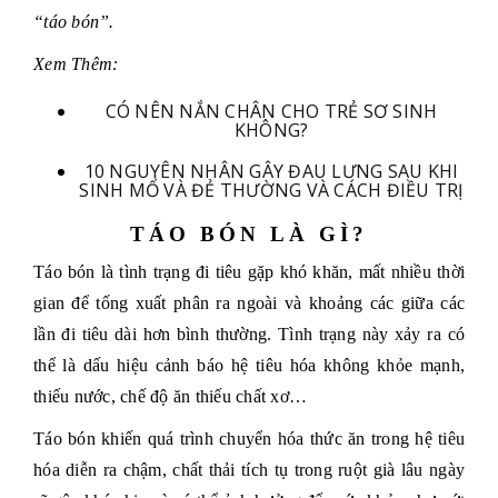
“táo bón”.
Xem Thêm:
CÓ NÊN NẮN CHÂN CHO TRẺ SƠ SINH
KHÔNG?
10 NGUYÊN NHÂN GÂY ĐAU LƯNG SAU KHI
SINH MỔ VÀ ĐẺ THƯỜNG VÀ CÁCH ĐIỀU TRỊ
TÁO BÓN LÀ GÌ?
Táo bón là tình trạng đi tiêu gặp khó khăn, mất nhiều thời
gian để tống xuất phân ra ngoài và khoảng các giữa các
lần đi tiêu dài hơn bình thường. Tình trạng này xảy ra có
thể là dấu hiệu cảnh báo hệ tiêu hóa không khỏe mạnh,
thiếu nước, chế độ ăn thiếu chất xơ…
Táo bón khiến quá trình chuyển hóa thức ăn trong hệ tiêu
hóa diễn ra chậm, chất thải tích tụ trong ruột già lâu ngày