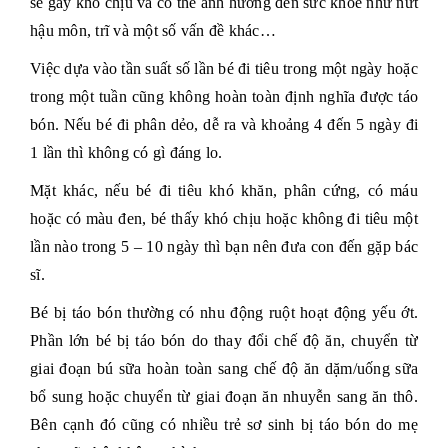
sẽ gây khó chịu và có thể ảnh hưởng đến sức khỏe như nứt
hậu môn, trĩ và một số vấn đề khác…
Việc dựa vào tần suất số lần bé đi tiêu trong một ngày hoặc
trong một tuần cũng không hoàn toàn định nghĩa được táo
bón. Nếu bé đi phân dẻo, dễ ra và khoảng 4 đến 5 ngày đi
1 lần thì không có gì đáng lo.
Mặt khác, nếu bé đi tiêu khó khăn, phân cứng, có máu
hoặc có màu đen, bé thấy khó chịu hoặc không đi tiêu một
lần nào trong 5 – 10 ngày thì bạn nên đưa con đến gặp bác
sĩ.
Bé bị táo bón thường có nhu động ruột hoạt động yếu ớt.
Phần lớn bé bị táo bón do thay đổi chế độ ăn, chuyển từ
giai đoạn bú sữa hoàn toàn sang chế độ ăn dặm/uống sữa
bổ sung hoặc chuyển từ giai đoạn ăn nhuyễn sang ăn thô.
Bên cạnh đó cũng có nhiều trẻ sơ sinh bị táo bón do mẹ