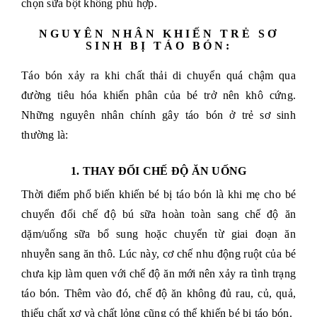
chọn sữa bột không phù hợp.
NGUYÊN NHÂN KHIẾN TRẺ SƠ
SINH BỊ TÁO BÓN:
Táo bón xảy ra khi chất thải di chuyển quá chậm qua
đường tiêu hóa khiến phân của bé trở nên khô cứng.
Những nguyên nhân chính gây táo bón ở trẻ sơ sinh
thường là:
1. THAY ĐỔI CHẾ ĐỘ ĂN UỐNG
Thời điểm phổ biến khiến bé bị táo bón là khi mẹ cho bé
chuyển đổi chế độ bú sữa hoàn toàn sang chế độ ăn
dặm/uống sữa bổ sung hoặc chuyển từ giai đoạn ăn
nhuyễn sang ăn thô. Lúc này, cơ chế nhu động ruột của bé
chưa kịp làm quen với chế độ ăn mới nên xảy ra tình trạng
táo bón. Thêm vào đó, chế độ ăn không đủ rau, củ, quả,
thiếu chất xơ và chất lỏng cũng có thể khiến bé bị táo bón.