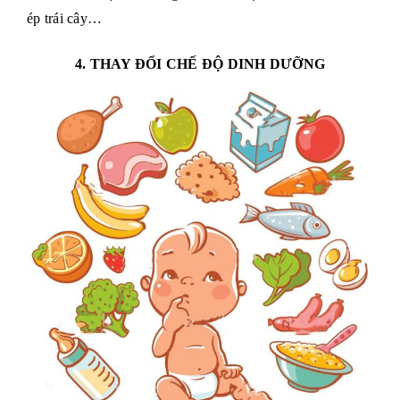
ép trái cây…
4. THAY ĐỔI CHẾ ĐỘ DINH DƯỠNG