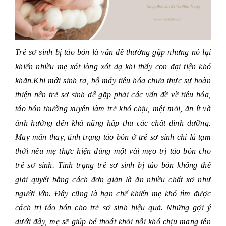
Trẻ sơ sinh bị táo bón là vấn đề thường gặp nhưng nó lại
khiến nhiều mẹ xót lòng xót dạ khi thấy con đại tiện khó
khăn.Khi mới sinh ra, bộ máy tiêu hóa chưa thực sự hoàn
thiện nên trẻ sơ sinh dễ gặp phải các vấn đề về tiêu hóa,
táo bón thường xuyên làm trẻ khó chịu, mệt mỏi, ăn ít và
ảnh hưởng đến khả năng hấp thu các chất dinh dưỡng.
May mắn thay, tình trạng táo bón ở trẻ sơ sinh chỉ là tạm
thời nếu mẹ thực hiện đúng một vài mẹo trị táo bón cho
trẻ sơ sinh. Tình trạng trẻ sơ sinh bị táo bón không thể
giải quyết bằng cách đơn giản là ăn nhiều chất xơ như
người lớn. Đây cũng là hạn chế khiến mẹ khó tìm được
cách trị táo bón cho trẻ sơ sinh hiệu quả. Những gợi ý
dưới đây, mẹ sẽ giúp bé thoát khỏi nỗi khó chịu mang tên