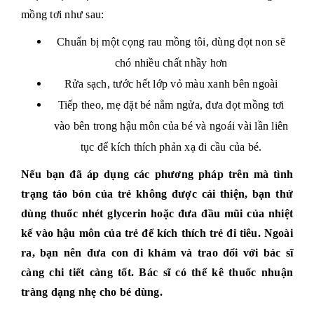
mồng tơi như sau:
Chuẩn bị một cọng rau mồng tôi, dùng đọt non sẽ
chó nhiều chất nhầy hơn
Rửa sạch, tước hết lớp vỏ màu xanh bên ngoài
Tiếp theo, mẹ đặt bé nằm ngửa, đưa đọt mồng tơi
vào bên trong hậu môn của bé và ngoái vài lần liên
tục để kích thích phản xạ đi cầu của bé.
Nếu bạn đã áp dụng các phương pháp trên mà tình
trạng táo bón của trẻ không được cải thiện, bạn thử
dùng thuốc nhét glycerin hoặc đưa đầu mũi của nhiệt
kế vào hậu môn của trẻ để kích thích trẻ đi tiêu. Ngoài
ra, bạn nên đưa con đi khám và trao đổi với ​​bác sĩ
càng chi tiết càng tốt. Bác sĩ có thể kê thuốc nhuận
tràng dạng nhẹ cho bé dùng.