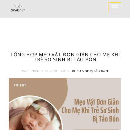
Toggle
Navigat
TỔNG HỢP MẸO VẶT ĐƠN GIẢN CHO MẸ KHI
TRẺ SƠ SINH BỊ TÁO BÓN
DATE:
THÁNG 5 22, 2020
TAGS:
TRẺ SƠ SINH BỊ TÁO BÓN