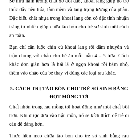
Sở hữu hàm lượng chất xơ dồi dào, khoai lang giúp hỗ trợ
thúc đẩy tiêu hóa, làm mềm và tăng trọng lượng của phân.
Đặc biệt, chất nhựa trong khoai lang còn có đặc tính nhuận
tràng tự nhiên giúp chữa táo bón cho trẻ sơ sinh một cách
an toàn.
Bạn chỉ cần luộc chín củ khoai lang rồi dằm nhuyễn và
trộn chung với cháo cho bé ăn mỗi tuần 4 – 5 bữa. Cách
khác đơn giản hơn là hái lá ở ngọn khoai rồi băm nhỏ,
thêm vào cháo của bé thay vì dùng các loại rau khác.
5. CÁCH TRỊ TÁO BÓN CHO TRẺ SƠ SINH BẰNG
ĐỌT MỒNG TƠI
Chất nhờn trong rau mồng tơi hoạt động như một chất bôi
trơn. Khi được đưa vào hậu môn, nó sẽ kích thích để trẻ đi
cầu dễ dàng hơn.
Thực hiện mẹo chữa táo bón cho trẻ sơ sinh bằng rau