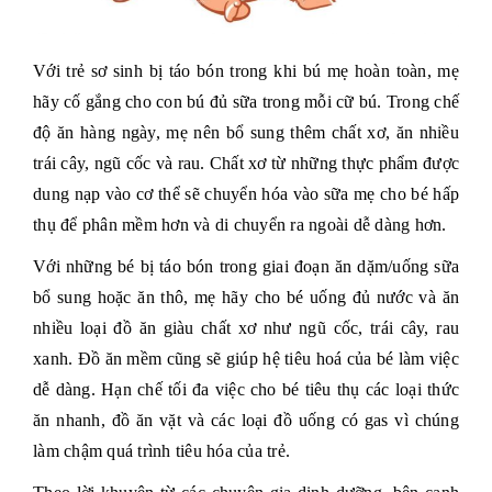
Với trẻ sơ sinh bị táo bón trong khi bú mẹ hoàn toàn, mẹ
hãy cố gắng cho con bú đủ sữa trong mỗi cữ bú. Trong chế
độ ăn hàng ngày, mẹ nên bổ sung thêm chất xơ, ăn nhiều
trái cây, ngũ cốc và rau. Chất xơ từ những thực phẩm được
dung nạp vào cơ thể sẽ chuyển hóa vào sữa mẹ cho bé hấp
thụ để phân mềm hơn và di chuyển ra ngoài dễ dàng hơn.
Với những bé bị táo bón trong giai đoạn ăn dặm/uống sữa
bổ sung hoặc ăn thô, mẹ hãy cho bé uống đủ nước và ăn
nhiều loại đồ ăn giàu chất xơ như ngũ cốc, trái cây, rau
xanh. Đồ ăn mềm cũng sẽ giúp hệ tiêu hoá của bé làm việc
dễ dàng. Hạn chế tối đa việc cho bé tiêu thụ các loại thức
ăn nhanh, đồ ăn vặt và các loại đồ uống có gas vì chúng
làm chậm quá trình tiêu hóa của trẻ.