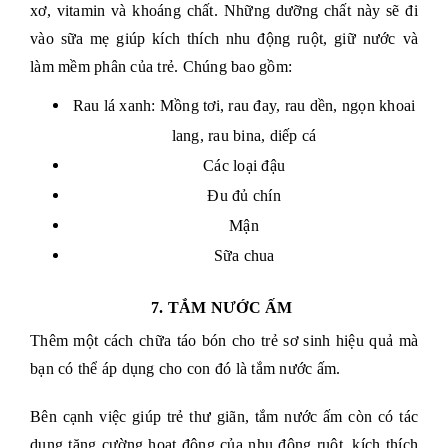
xơ, vitamin và khoáng chất. Những dưỡng chất này sẽ đi
vào sữa mẹ giúp kích thích nhu động ruột, giữ nước và
làm mềm phân của trẻ. Chúng bao gồm:
Rau lá xanh: Mồng tơi, rau đay, rau dền, ngọn khoai
lang, rau bina, diếp cá
Các loại đậu
Đu đủ chín
Mận
Sữa chua
7. TẮM NƯỚC ẤM
Thêm một cách chữa táo bón cho trẻ sơ sinh hiệu quả mà
bạn có thể áp dụng cho con đó là tắm nước ấm.
Bên cạnh việc giúp trẻ thư giãn, tắm nước ấm còn có tác
dụng tăng cường hoạt động của nhu động ruột, kích thích