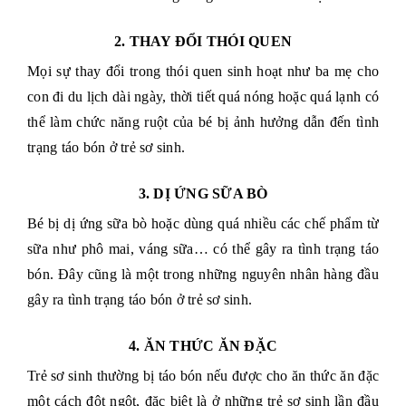
2. THAY ĐỔI THÓI QUEN
Mọi sự thay đổi trong thói quen sinh hoạt như ba mẹ cho
con đi du lịch dài ngày, thời tiết quá nóng hoặc quá lạnh có
thể làm chức năng ruột của bé bị ảnh hưởng dẫn đến tình
trạng táo bón ở trẻ sơ sinh.
3. DỊ ỨNG SỮA BÒ
Bé bị dị ứng sữa bò hoặc dùng quá nhiều các chế phẩm từ
sữa như phô mai, váng sữa… có thể gây ra tình trạng táo
bón. Đây cũng là một trong những nguyên nhân hàng đầu
gây ra tình trạng táo bón ở trẻ sơ sinh.
4. ĂN THỨC ĂN ĐẶC
Trẻ sơ sinh thường bị táo bón nếu được cho ăn thức ăn đặc
một cách đột ngột, đặc biệt là ở những trẻ sơ sinh lần đầu