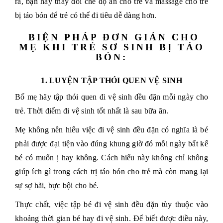
ra, bạn hãy thay đổi chế độ ăn cho trẻ và massage cho trẻ
bị táo bón để trẻ có thể đi tiêu dễ dàng hơn.
BIỆN PHÁP ĐƠN GIẢN CHO
MẸ KHI TRẺ SƠ SINH BỊ TÁO
BÓN:
1. LUYỆN TẬP THÓI QUEN VỆ SINH
Bố mẹ hãy tập thói quen đi vệ sinh đều đặn mỗi ngày cho
trẻ. Thời điểm đi vệ sinh tốt nhất là sau bữa ăn.
Mẹ không nên hiểu việc đi vệ sinh đều đặn có nghĩa là bé
phải được đại tiện vào đúng khung giờ đó mỗi ngày bất kể
bé có muốn ị hay không. Cách hiểu này không chỉ không
giúp ích gì trong cách trị táo bón cho trẻ mà còn mang lại
sự sợ hãi, bực bội cho bé.
Thực chất, việc tập bé đi vệ sinh đều đặn tùy thuộc vào
khoảng thời gian bé hay đi vệ sinh. Để biết được điều này,