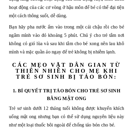
hoạt động của các cơ vòng ở hậu môn để bé có thể đại tiện
một cách thông suốt, dễ dàng.
Bạn hãy pha nước ấm vào trong một cái chậu rồi cho bé
ngâm mình vào đó khoảng 5 phút. Chú ý cho trẻ tắm nơi
không có gió lùa và sau khi tắm cho bé xong nên lau khô
mình và mặc quần áo ngay để trẻ không bị nhiễm lạnh.
CÁC MẸO VẶT DÂN GIAN TỪ
THIÊN NHIÊN CHO MẸ KHI
TRẺ SƠ SINH BỊ TÁO BÓN:
1. BÍ QUYẾT TRỊ TÁO BÓN CHO TRẺ SƠ SINH
BẰNG MẬT ONG
Trẻ sơ sinh dưới 12 tháng tuổi không được khuyến khích
uống mật ong nhưng bạn có thể sử dụng nguyên liệu này
như một loại thuốc bôi ngoài để chống táo bón cho bé.