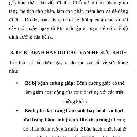
gây khó khăn cho việc đi tiêu. Chất xơ từ thực phẩm giúp
tăng thể tích cho phân, làm cho phân mềm hơn và dễ dàng
đi tiêu. Do đó, bạn hãy tập cho bé thói quen ăn rau và trái
cây mỗi ngày ngay từ khi mới tập ăn dặm để có chế độ
dinh dưỡng cân bằng.
8. BÉ BỊ BỆNH HAY DO CÁC VẤN ĐỀ SỨC KHỎE
Táo bón có thể được gây ra do các vấn đề về sức khỏe
như:
Bé bị bệnh cường giáp:
Bệnh cường giáp có thể
làm giảm hoạt động của cơ ruột cùng với các triệu
chứng khác.
Bệnh phì đại tràng bẩm sinh hay bệnh vô hạch
đại tràng bẩm sinh (bệnh Hirschsprung):
Trong
đó phân đoạn ruột già thiếu tế bào hạch (một loại tế