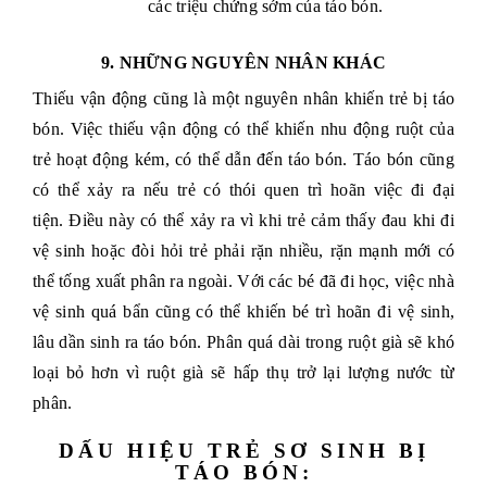
các triệu chứng sớm của táo bón.
9. NHỮNG NGUYÊN NHÂN KHÁC
Thiếu vận động cũng là một nguyên nhân khiến trẻ bị táo
bón. Việc thiếu vận động có thể khiến nhu động ruột của
trẻ hoạt động kém, có thể dẫn đến táo bón. Táo bón cũng
có thể xảy ra nếu trẻ có thói quen trì hoãn việc đi đại
tiện. Điều này có thể xảy ra vì khi trẻ cảm thấy đau khi đi
vệ sinh hoặc đòi hỏi trẻ phải rặn nhiều, rặn mạnh mới có
thể tống xuất phân ra ngoài. Với các bé đã đi học, việc nhà
vệ sinh quá bẩn cũng có thể khiến bé trì hoãn đi vệ sinh,
lâu dần sinh ra táo bón. Phân quá dài trong ruột già sẽ khó
loại bỏ hơn vì ruột già sẽ hấp thụ trở lại lượng nước từ
phân.
DẤU HIỆU TRẺ SƠ SINH BỊ
TÁO BÓN: