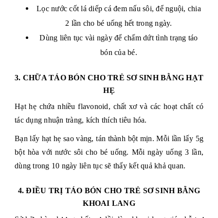
Lọc nước cốt lá diếp cá đem nấu sôi, để nguội, chia
2 lần cho bé uống hết trong ngày.
Dùng liên tục vài ngày để chấm dứt tình trạng táo
bón của bé.
3. CHỮA TÁO BÓN CHO TRẺ SƠ SINH BẰNG HẠT
HẸ
Hạt hẹ chứa nhiều flavonoid, chất xơ và các hoạt chất có
tác dụng nhuận tràng, kích thích tiêu hóa.
Bạn lấy hạt hẹ sao vàng, tán thành bột mịn. Mỗi lần lấy 5g
bột hòa với nước sôi cho bé uống. Mỗi ngày uống 3 lần,
dùng trong 10 ngày liên tục sẽ thấy kết quả khả quan.
4. ĐIỀU TRỊ TÁO BÓN CHO TRẺ SƠ SINH BẰNG
KHOAI LANG