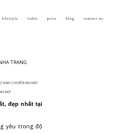
lifestyle
video
price
blog
contact us
 NHA TRANG
Ơ SINH CHUYÊN NGHIỆP
,
NH ĐẸP
, đẹp nhất tại
g yêu trong độ