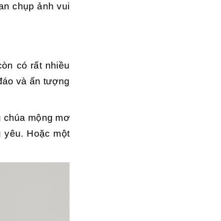
ian chụp ảnh vui
òn có rất nhiều
đáo và ấn tượng
ông chúa mộng mơ
g yêu. Hoặc một