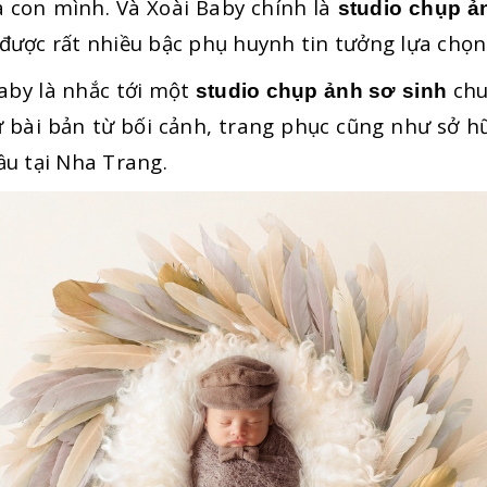
ủa con mình. Và Xoài Baby chính là
studio chụp ả
được rất nhiều bậc phụ huynh tin tưởng lựa chọn
Baby là nhắc tới một
chu
studio chụp ảnh sơ sinh
ư bài bản từ bối cảnh, trang phục cũng như sở 
ầu tại Nha Trang.