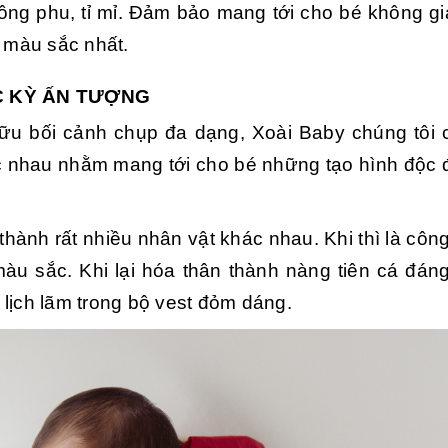
công phu, tỉ mỉ. Đảm bảo mang tới cho bé không g
u màu sắc nhất.
C KỲ ẤN TƯỢNG
ữu bối cảnh chụp đa dạng, Xoài Baby chúng tôi c
c nhau nhằm mang tới cho bé những tạo hình độc 
thành rất nhiều nhân vật khác nhau. Khi thì là c
màu sắc. Khi lại hóa thân thành nàng tiên cá đán
lịch lãm trong bộ vest đỏm dáng.