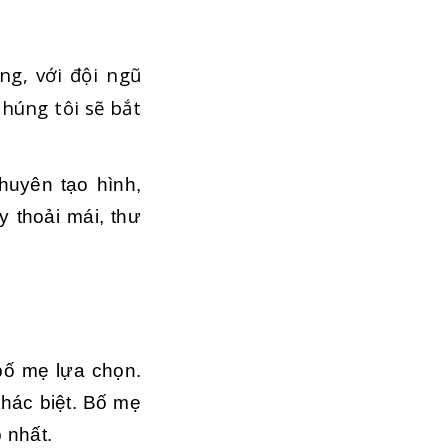
g, với đội ngũ
húng tôi sẽ bắt
huyên tạo hình,
y thoải mái, thư
 bố mẹ lựa chọn.
hác biệt. Bố mẹ
 nhất.