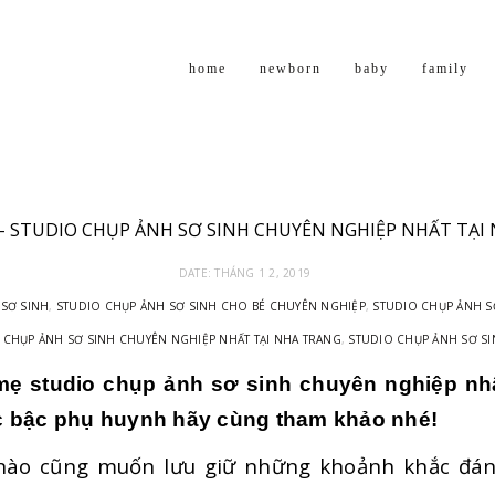
home
newborn
baby
family
 – STUDIO CHỤP ẢNH SƠ SINH CHUYÊN NGHIỆP NHẤT TẠI
DATE:
THÁNG 1 2, 2019
 SƠ SINH
,
STUDIO CHỤP ẢNH SƠ SINH CHO BÉ CHUYÊN NGHIỆP
,
STUDIO CHỤP ẢNH S
 CHỤP ẢNH SƠ SINH CHUYÊN NGHIỆP NHẤT TẠI NHA TRANG
,
STUDIO CHỤP ẢNH SƠ SI
ẹ studio chụp ảnh sơ sinh chuyên nghiệp nhất
c bậc phụ huynh hãy cùng tham khảo nhé!
nào cũng muốn lưu giữ những khoảnh khắc đán