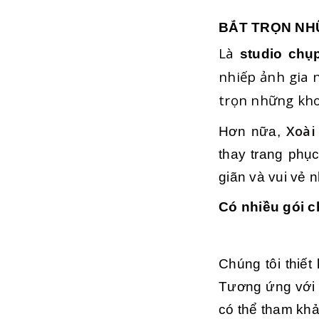
BẮT TRỌN NH
Là
studio chụ
nhiếp ảnh gia 
trọn những kho
Xoài
Hơn nữa,
thay trang phục
giãn và vui vẻ n
Có nhiều gói 
Chúng tôi thiết
Tương ứng với 
có thể tham kh