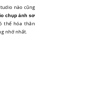
studio nào cũng
io chụp ảnh sơ
ó thể hóa thân
ng nhớ nhất.