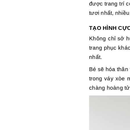
được trang trí 
tươi nhất, nhiề
TẠO HÌNH CỰ
Không chỉ sở h
trang phục khá
nhất.
Bé sẽ hóa thân 
trong váy xòe 
chàng hoàng tử 