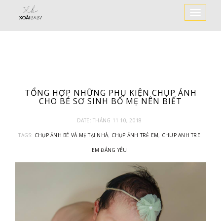
Toggle
Navigat
TỔNG HỢP NHỮNG PHỤ KIỆN CHỤP ẢNH
CHO BÉ SƠ SINH BỐ MẸ NÊN BIẾT
DATE:
THÁNG 11 10, 2018
TAGS:
CHỤP ẢNH BÉ VÀ MẸ TẠI NHÀ
,
CHỤP ẢNH TRẺ EM
,
CHUP ANH TRE
EM ĐÁNG YÊU