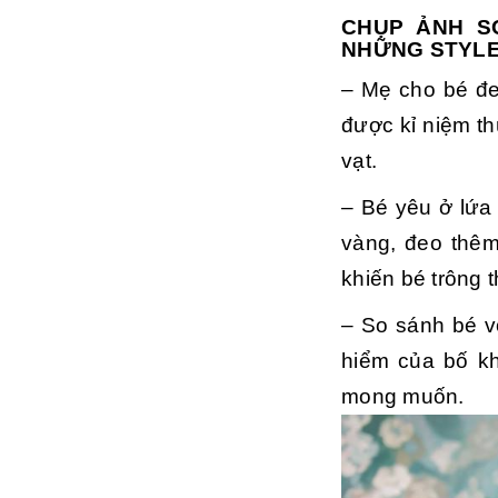
CHỤP ẢNH S
NHỮNG STYL
– Mẹ cho bé đeo
được kỉ niệm th
vạt.
– Bé yêu ở lứa
vàng, đeo thêm
khiến bé trông t
– So sánh bé vớ
hiểm của bố kh
mong muốn.