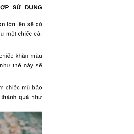
HỢP SỬ DỤNG
on lớn lên sẽ có
hư một chiếc cà-
 chiếc khăn màu
 như thế này sẽ
 ôm chiếc mũ bảo
a thành quả như