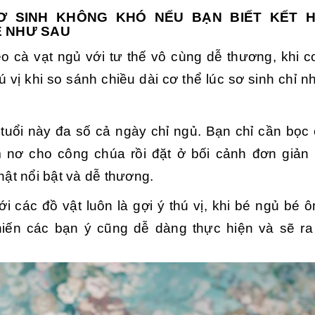
Ơ SINH KHÔNG KHÓ NẾU BẠN BIẾT KẾT 
E NHƯ SAU
 cà vạt ngủ với tư thế vô cùng dễ thương, khi c
ú vị khi so sánh chiều dài cơ thể lúc sơ sinh chỉ n
 tuổi này đa số cả ngày chỉ ngủ. Bạn chỉ cần bọc
 nơ cho công chúa rồi đặt ở bối cảnh đơn giản
hật nổi bật và dễ thương.
i các đồ vật luôn là gợi ý thú vị, khi bé ngủ bé
iến các bạn ý cũng dễ dàng thực hiện và sẽ r