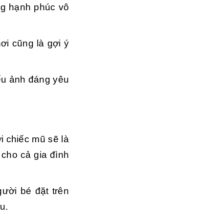
ng hạnh phúc vô
ơi cũng là gợi ý
ểu ảnh đáng yêu
i chiếc mũ sẽ là
cho cả gia đình
ười bé đặt trên
u.