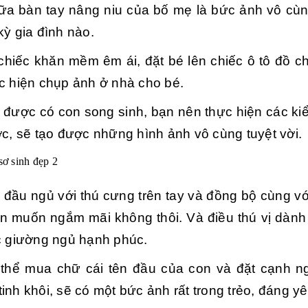
iữa bàn tay nâng niu của bố mẹ là bức ảnh vô cù
kỳ gia đình nào.
hiếc khăn mềm êm ái, đặt bé lên chiếc ô tô đồ ch
c hiện chụp ảnh ở nhà cho bé.
được có con song sinh, bạn nên thực hiện các ki
ớc, sẽ tạo được những hình ảnh vô cùng tuyệt vời.
đầu ngủ với thú cưng trên tay và đồng bộ cùng vớ
n muốn ngắm mãi không thôi. Và điều thú vị dành 
c giường ngủ hạnh phúc.
thể mua chữ cái tên đầu của con và đặt cạnh ng
inh khôi, sẽ có một bức ảnh rất trong trẻo, đáng yê