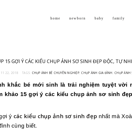
home
newborn
baby
family
 15 GỢI Ý CÁC KIỂU CHỤP ẢNH SƠ SINH ĐẸP ĐỘC, TỰ N
11 22, 2018
TAGS:
CHỤP ẢNH BÉ CHUYÊN NGHIỆP
,
CHỤP ẢNH GIA ĐÌNH
,
CHỤP ẢNH 
h khắc bé mới sinh là trải nghiệm tuyệt vời 
 khảo 15 gợi ý các kiểu chụp ảnh sơ sinh đẹp
các kiểu chụp ảnh sơ sinh đẹp
gợi ý
nhất mà Xoà
đình cùng biết.