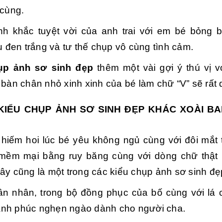
 cùng.
nh khắc tuyệt vời của anh trai với em bé bỏng 
đen trắng và tư thế chụp vô cùng tình cảm.
ụp ảnh sơ sinh đẹp
thêm một vài gợi ý thú vị v
 bàn chân nhỏ xinh xinh của bé làm chữ “V” sẽ rất 
KIỂU CHỤP ẢNH SƠ SINH ĐẸP KHÁC XOÀI BAB
hiếm hoi lúc bé yêu không ngủ cùng với đôi mắt t
mềm mại bằng ruy băng cùng với dòng chữ thật
ây cũng là một trong các kiểu chụp ảnh sơ sinh đẹ
ân nhân, trong bộ đồng phục của bố cùng với lá c
nh phúc nghẹn ngào dành cho người cha.