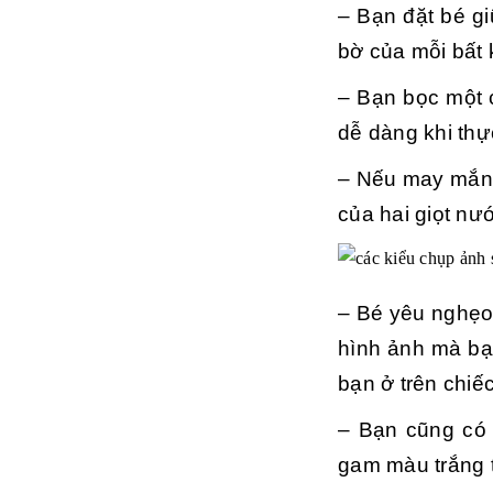
– Bạn đặt bé g
bờ của mỗi bất 
– Bạn bọc một c
dễ dàng khi thự
– Nếu may mắn 
của hai giọt nư
– Bé yêu nghẹo 
hình ảnh mà bạ
bạn ở trên chiế
– Bạn cũng có 
gam màu trắng t