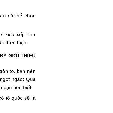
bạn có thể chọn
ới kiểu xếp chữ
dễ thực hiện.
Y GIỚI THIỆU
ròn to, bạn nên
 ngọt ngào: Quà
p bạn nên biết.
ờ tổ quốc sẽ là