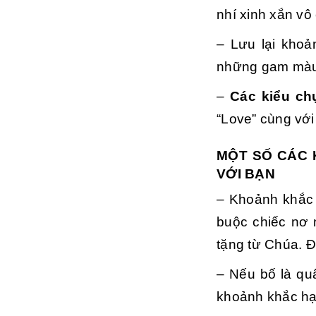
nhí xinh xắn vô
– Lưu lại khoả
những gam màu 
–
Các kiểu ch
“Love” cùng với
MỘT SỐ CÁC 
VỚI BẠN
– Khoảnh khắc 
buộc chiếc nơ 
tặng từ Chúa. Đ
– Nếu bố là qu
khoảnh khắc hạ