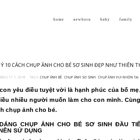
home
newborn
baby
family
 Ý 10 CÁCH CHỤP ẢNH CHO BÉ SƠ SINH ĐẸP NHƯ THIÊN 
HÁNG 11 1, 2018
TAGS:
CHỤP ẢNH BÉ
,
CHỤP ẢNH SƠ SINH
,
CHỤP ẢNH VUI NHỘN TẠI
con yêu điều tuyệt vời là hạnh phúc của bố mẹ
 điều nhiều người muốn làm cho con mình. Cùng
ch chụp ảnh cho bé.
DÁNG CHỤP ẢNH CHO BÉ SƠ SINH ĐẦU TI
NÊN SỬ DỤNG