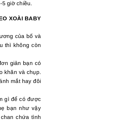
5 giờ chiều.
EO XOÀI BABY
hương của bố và
êu thì không còn
đơn giản bạn có
o khăn và chụp.
ánh mắt hay đôi
m gì để có được
mẹ bạn như vậy
chan chứa tình