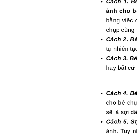
Cách 1. B
ảnh cho b
bằng việc 
chụp cùng v
Cách 2. B
tự nhiên t
Cách 3. B
hay bất cứ
Cách 4. Bé
cho bé chụ
sẽ là sợi d
Cách 5. S
ảnh. Tuy n