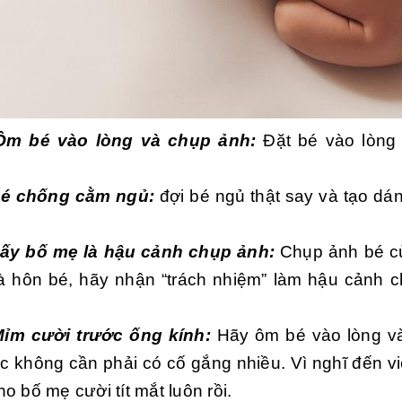
Ôm bé vào lòng và chụp ảnh:
Đặt bé vào lòng
Bé chống cằm ngủ:
đợi bé ngủ thật say và tạo dá
Lấy bố mẹ là hậu cảnh chụp ảnh:
Chụp ảnh bé c
à hôn bé, hãy nhận “trách nhiệm” làm hậu cảnh 
Mỉm cười trước ống kính:
Hãy ôm bé vào lòng và
c không cần phải có cố gắng nhiều. Vì nghĩ đến v
o bố mẹ cười tít mắt luôn rồi.