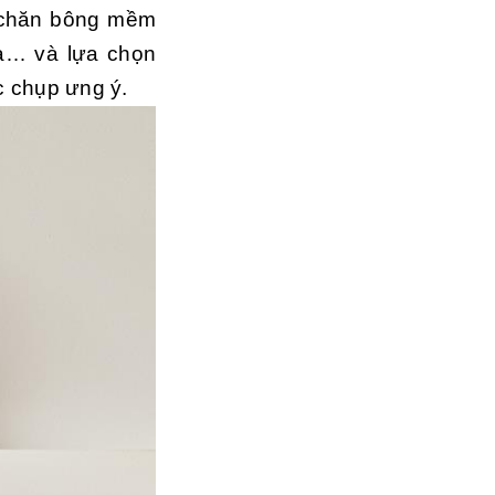
 chăn bông mềm
oa… và lựa chọn
c chụp ưng ý.