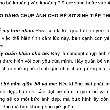
ho bé khoảng vào khoảng 7-9 giờ sáng hoặc vào 4-
O DÁNG CHỤP ẢNH CHO BÉ SƠ SINH TIẾP TH
ố mẹ hôn nhau:
Đứa con là kết quả từ tình yêu t
, việc thể hiện tình cảm lúc này, bên cạnh con y
ơn.
ãy quấn khăn cho bé:
Đây là concept chụp ảnh 
g thực hiện với con yêu của mình. Hãy quấn bé và
chụp những bức hình gần như chụp gương mặt, 
.
ặt bé nằm giữa bố và mẹ:
Nếu không biết phải là
ình đẹp, bạn chỉ cần đặt bé nằm ở giữa bố và 
ng sẽ có một bức ảnh đẹp, mà bức hình ấy còn 
 liêng mà bạn không bao giờ quên.