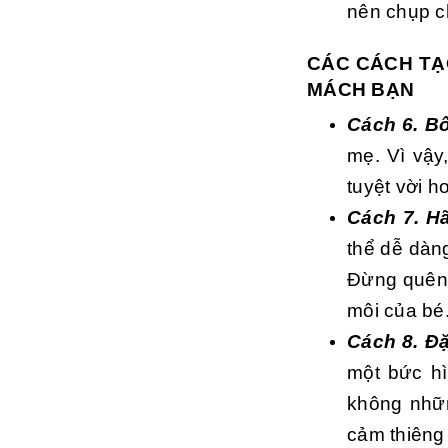
nên chụp c
CÁC CÁCH TẠ
MÁCH BẠN
Cách 6. B
mẹ. Vì vậy
tuyệt vời h
Cách 7. H
thể dễ dàn
Đừng quên 
môi của bé
Cách 8. Đ
một bức h
không nhữ
cảm thiêng