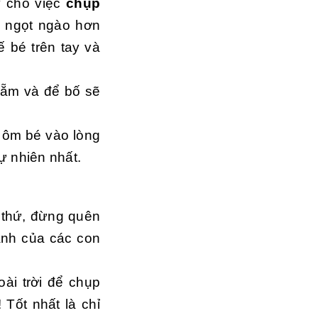
ý cho việc
chụp
à ngọt ngào hơn
 bé trên tay và
 ẵm và để bố sẽ
 ôm bé vào lòng
ự nhiên nhất.
 thứ, đừng quên
ảnh của các con
ài trời để chụp
 Tốt nhất là chỉ