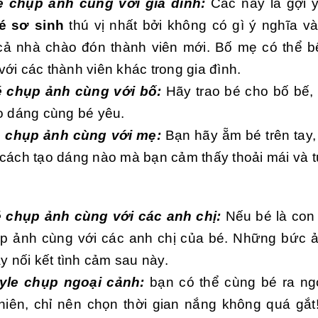
é chụp ảnh cùng với gia đình:
Các này là gợi 
é sơ sinh
thú vị nhất bởi không có gì ý nghĩa v
cả nhà chào đón thành viên mới. Bố mẹ có thể bế
ới các thành viên khác trong gia đình.
é chụp ảnh cùng với bố:
Hãy trao bé cho bố bế,
ạo dáng cùng bé yêu.
é chụp ảnh cùng với mẹ:
Bạn hãy ẵm bé trên tay,
 cách tạo dáng nào mà bạn cảm thấy thoải mái và t
 chụp ảnh cùng với các anh chị:
Nếu bé là con
p ảnh cùng với các anh chị của bé. Những bức 
ây nối kết tình cảm sau này.
tyle chụp ngoại cảnh:
bạn có thể cùng bé ra ngo
hiên, chỉ nên chọn thời gian nắng không quá gắt!