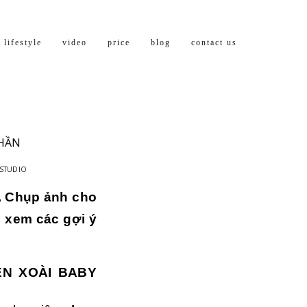
lifestyle
video
price
blog
contact us
THẦN
 STUDIO
. Chụp ảnh cho
 xem các gợi ý
ÊN XOÀI BABY