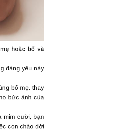
 mẹ hoặc bố và
ng đáng yêu này
ùng bố mẹ, thay
cho bức ảnh của
 mỉm cười, bạn
iệc con chào đời