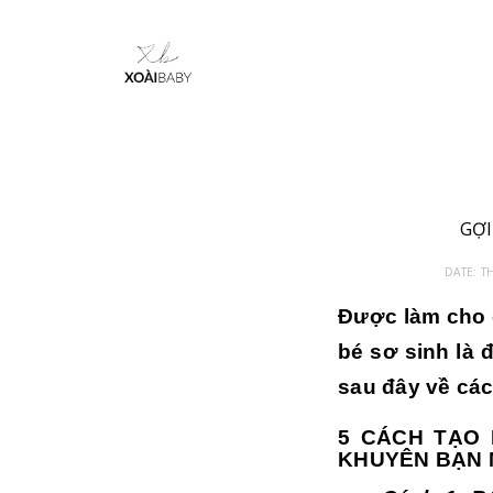
GỢI
DATE:
T
Được làm cho 
bé sơ sinh là
sau đây về cá
5 CÁCH TẠO 
KHUYÊN BẠN 