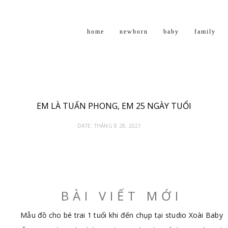
home
newborn
baby
family
EM LÀ TUẤN PHONG, EM 25 NGÀY TUỔI
DATE:
THÁNG 8 28, 2021
BÀI VIẾT MỚI
Mẫu đồ cho bé trai 1 tuổi khi đến chụp tại studio Xoài Baby