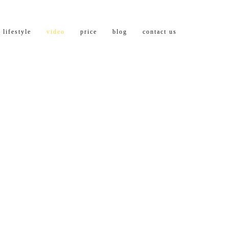
lifestyle
video
price
blog
contact us